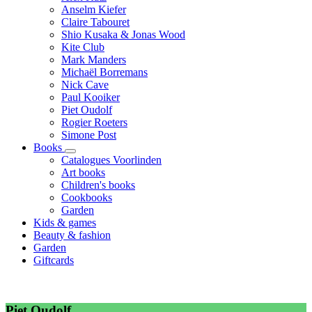
Anselm Kiefer
Claire Tabouret
Shio Kusaka & Jonas Wood
Kite Club
Mark Manders
Michaël Borremans
Nick Cave
Paul Kooiker
Piet Oudolf
Rogier Roeters
Simone Post
Books
Catalogues Voorlinden
Art books
Children's books
Cookbooks
Garden
Kids & games
Beauty & fashion
Garden
Giftcards
Piet Oudolf