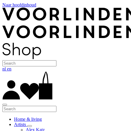
Naar hoofdinhoud
nl
en
Home & living
Artists
Alex Katz