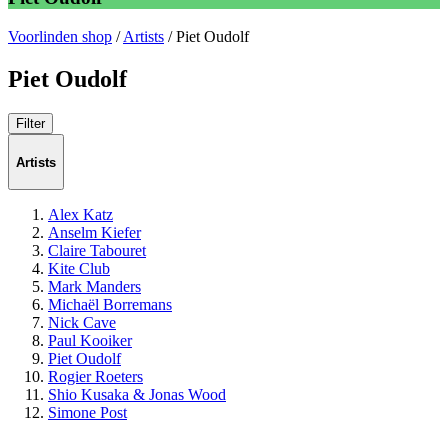
Voorlinden shop
/
Artists
/
Piet Oudolf
Piet Oudolf
Filter
Artists
Alex Katz
Anselm Kiefer
Claire Tabouret
Kite Club
Mark Manders
Michaël Borremans
Nick Cave
Paul Kooiker
Piet Oudolf
Rogier Roeters
Shio Kusaka & Jonas Wood
Simone Post